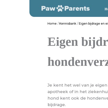
Ga
H
naar
de
inhoud
Home
Kennisbank
Eigen bijdrage en 
Eigen bijdr
hondenver
Je kent het wel van je eigen 
apotheek of in het ziekenhu
hond kent ook de hondenver
bijdrage.